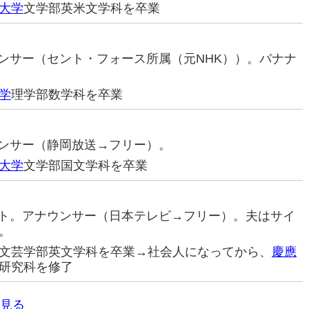
大学
文学部英米文学科を卒業
ナウンサー（セント・フォース所属（元NHK））。バナナ
学
理学部数学科を卒業
ナウンサー（静岡放送→フリー）。
大学
文学部国文学科を卒業
レント。アナウンサー（日本テレビ→フリー）。夫はサイ
。
文芸学部英文学科を卒業→社会人になってから、
慶應
研究科を修了
見る