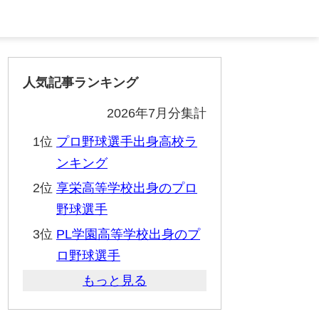
人気記事ランキング
2026年7月分集計
1位
プロ野球選手出身高校ラ
ンキング
2位
享栄高等学校出身のプロ
野球選手
3位
PL学園高等学校出身のプ
ロ野球選手
もっと見る