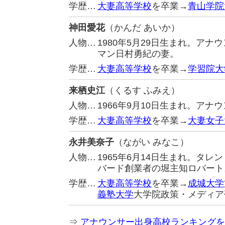
学歴…
大妻高等学校
を卒業→
青山学院
神田愛花
（かんだ あいか）
人物…
1980年5月29日生まれ。ア
マン日村勇紀の妻。
学歴…
大妻高等学校
を卒業→
学習院大
来栖史江
（くるす ふみえ）
人物…
1966年9月10日生まれ。ア
学歴…
大妻高等学校
を卒業→
大妻女子
永井美奈子
（ながい みなこ）
人物…
1965年6月14日生まれ。タ
バード創業者の堀主知ロバート
学歴…
大妻高等学校
を卒業→
成城大学
義塾大学
大学院政策・メディア
⇒
アナウンサー出身高校ランキングを