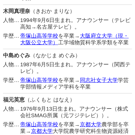
木岡真理奈
（きおか まりな）
人物…
1994年9月6日生まれ。アナウンサー（テレビ
高知→名古屋テレビ）。
学歴…
帝塚山高等学校
を卒業→
大阪府立大学（現・
大阪公立大学）
工学域物質科学系学類を卒業
中島めぐみ
（なかじま めぐみ）
人物…
1987年6月5日生まれ。アナウンサー（関西テ
レビ）。
学歴…
帝塚山高等学校
を卒業→
同志社女子大学
学芸
学部情報メディア学科を卒業
福元英恵
（ふくもと はなえ）
人物…
1976年9月13日生まれ。アナウンサー（株式
会社SMAG所属（元フジテレビ））。
学歴…
帝塚山高等学校
を卒業→
京都大学
農学部を卒
業→
京都大学
大学院農学研究科生物資源経済