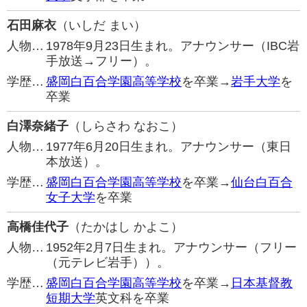
石田麻衣
（いしだ まい）
人物…
1978年9月23日生まれ。アナウンサー（IBC岩
手放送→フリー）。
学歴…
盛岡白百合学園高等学校
を卒業→
岩手大学
を
卒業
白澤奈緒子
（しらさわ なおこ）
人物…
1977年6月20日生まれ。アナウンサー（東日
本放送）。
学歴…
盛岡白百合学園高等学校
を卒業→
仙台白百合
女子大学
を卒業
高橋佳代子
（たかはし かよこ）
人物…
1952年2月7日生まれ。アナウンサー（フリー
（元テレビ岩手））。
学歴…
盛岡白百合学園高等学校
を卒業→
日本基督教
短期大学
英文科を卒業