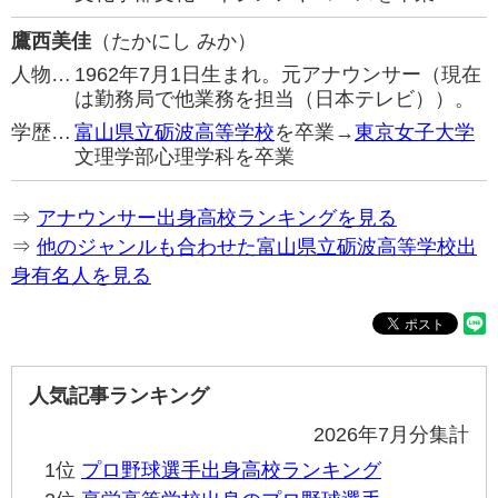
鷹西美佳
（たかにし みか）
人物…
1962年7月1日生まれ。元アナウンサー（現在
は勤務局で他業務を担当（日本テレビ））。
学歴…
富山県立砺波高等学校
を卒業→
東京女子大学
文理学部心理学科を卒業
⇒
アナウンサー出身高校ランキングを見る
⇒
他のジャンルも合わせた富山県立砺波高等学校出
身有名人を見る
人気記事ランキング
2026年7月分集計
1位
プロ野球選手出身高校ランキング