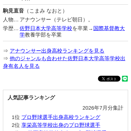
駒見直音
（こまみ なおと）
人物…
アナウンサー（テレビ朝日）。
学歴…
佐野日本大学高等学校
を卒業→
国際基督教大
学
教養学部を卒業
⇒
アナウンサー出身高校ランキングを見る
⇒
他のジャンルも合わせた佐野日本大学高等学校出
身有名人を見る
人気記事ランキング
2026年7月分集計
1位
プロ野球選手出身高校ランキング
2位
享栄高等学校出身のプロ野球選手