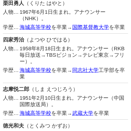
栗田勇人
（くりた はやと）
人物…
1967年6月1日生まれ。アナウンサー
（NHK）。
学歴…
海城高等学校
を卒業→
国際基督教大学
を卒業
四家秀治
（よつや ひではる）
人物…
1958年8月18日生まれ。アナウンサー（RKB
毎日放送→TBSビジョン→テレビ東京→フリ
ー）。
学歴…
海城高等学校
を卒業→
同志社大学
工学部を卒
業
志摩悦二郎
（しま えつじろう）
人物…
1951年2月10日生まれ。アナウンサー（中国
国際放送局）。
学歴…
海城高等学校
を卒業→
武蔵大学
を卒業
徳光和夫
（とくみつ かずお）