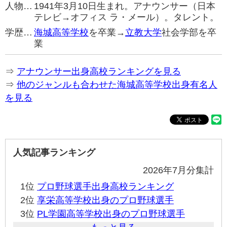
人物…
1941年3月10日生まれ。アナウンサー（日本
テレビ→オフィス ラ・メール）。タレント。
学歴…
海城高等学校
を卒業→
立教大学
社会学部を卒
業
⇒
アナウンサー出身高校ランキングを見る
⇒
他のジャンルも合わせた海城高等学校出身有名人
を見る
人気記事ランキング
2026年7月分集計
1位
プロ野球選手出身高校ランキング
2位
享栄高等学校出身のプロ野球選手
3位
PL学園高等学校出身のプロ野球選手