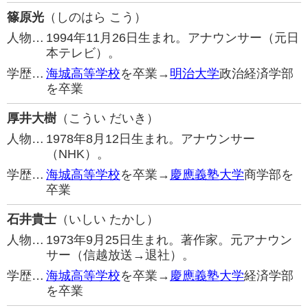
篠原光
（しのはら こう）
人物…
1994年11月26日生まれ。アナウンサー（元日
本テレビ）。
学歴…
海城高等学校
を卒業→
明治大学
政治経済学部
を卒業
厚井大樹
（こうい だいき）
人物…
1978年8月12日生まれ。アナウンサー
（NHK）。
学歴…
海城高等学校
を卒業→
慶應義塾大学
商学部を
卒業
石井貴士
（いしい たかし）
人物…
1973年9月25日生まれ。著作家。元アナウン
サー（信越放送→退社）。
学歴…
海城高等学校
を卒業→
慶應義塾大学
経済学部
を卒業