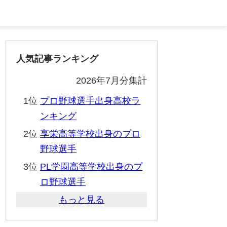
人気記事ランキング
2026年7月分集計
1位
プロ野球選手出身高校ラ
ンキング
2位
享栄高等学校出身のプロ
野球選手
3位
PL学園高等学校出身のプ
ロ野球選手
もっと見る