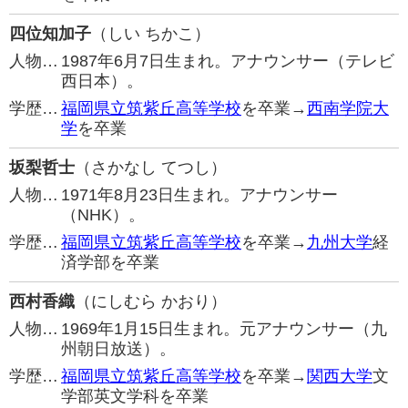
四位知加子
（しい ちかこ）
人物…
1987年6月7日生まれ。アナウンサー（テレビ
西日本）。
学歴…
福岡県立筑紫丘高等学校
を卒業→
西南学院大
学
を卒業
坂梨哲士
（さかなし てつし）
人物…
1971年8月23日生まれ。アナウンサー
（NHK）。
学歴…
福岡県立筑紫丘高等学校
を卒業→
九州大学
経
済学部を卒業
西村香織
（にしむら かおり）
人物…
1969年1月15日生まれ。元アナウンサー（九
州朝日放送）。
学歴…
福岡県立筑紫丘高等学校
を卒業→
関西大学
文
学部英文学科を卒業