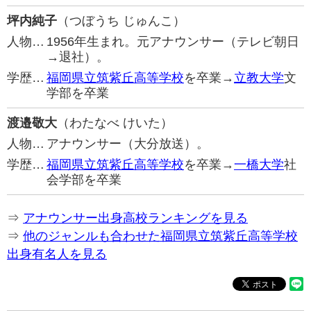
坪内純子
（つぼうち じゅんこ）
人物…
1956年生まれ。元アナウンサー（テレビ朝日
→退社）。
学歴…
福岡県立筑紫丘高等学校
を卒業→
立教大学
文
学部を卒業
渡邉敬大
（わたなべ けいた）
人物…
アナウンサー（大分放送）。
学歴…
福岡県立筑紫丘高等学校
を卒業→
一橋大学
社
会学部を卒業
⇒
アナウンサー出身高校ランキングを見る
⇒
他のジャンルも合わせた福岡県立筑紫丘高等学校
出身有名人を見る