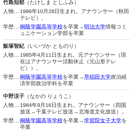
竹島知郁
（たけしま としふみ）
人物…
1986年10月28日生まれ。アナウンサー（秋田
テレビ）。
学歴…
桐蔭学園高等学校
を卒業→
明治大学
情報コミ
ュニケーション学部を卒業
飯塚智紀
（いいづか とものり）
人物…
1985年4月11日生まれ。元アナウンサー（現
在はアナウンサー活動休止（元山形テレ
ビ））。
学歴…
桐蔭学園高等学校
を卒業→
早稲田大学
政治経
済学部政治学科を卒業
中野涼子
（なかの りょうこ）
人物…
1984年9月16日生まれ。アナウンサー（四国
放送→千葉テレビ放送→北海道文化放送）。
学歴…
桐蔭学園高等学校
を卒業→
学習院女子大学
を
卒業