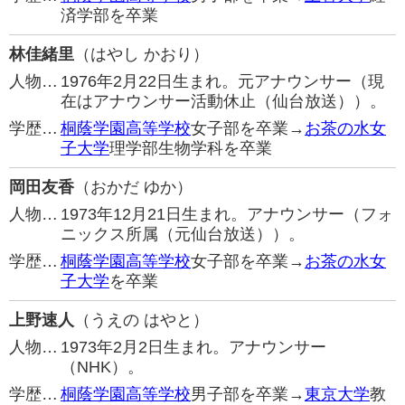
済学部を卒業
林佳緒里
（はやし かおり）
人物…
1976年2月22日生まれ。元アナウンサー（現
在はアナウンサー活動休止（仙台放送））。
学歴…
桐蔭学園高等学校
女子部を卒業→
お茶の水女
子大学
理学部生物学科を卒業
岡田友香
（おかだ ゆか）
人物…
1973年12月21日生まれ。アナウンサー（フォ
ニックス所属（元仙台放送））。
学歴…
桐蔭学園高等学校
女子部を卒業→
お茶の水女
子大学
を卒業
上野速人
（うえの はやと）
人物…
1973年2月2日生まれ。アナウンサー
（NHK）。
学歴…
桐蔭学園高等学校
男子部を卒業→
東京大学
教