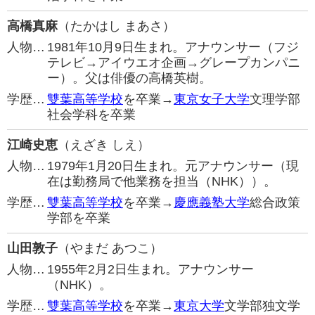
高橋真麻
（たかはし まあさ）
人物…
1981年10月9日生まれ。アナウンサー（フジ
テレビ→アイウエオ企画→グレープカンパニ
ー）。父は俳優の高橋英樹。
学歴…
雙葉高等学校
を卒業→
東京女子大学
文理学部
社会学科を卒業
江崎史恵
（えざき しえ）
人物…
1979年1月20日生まれ。元アナウンサー（現
在は勤務局で他業務を担当（NHK））。
学歴…
雙葉高等学校
を卒業→
慶應義塾大学
総合政策
学部を卒業
山田敦子
（やまだ あつこ）
人物…
1955年2月2日生まれ。アナウンサー
（NHK）。
学歴…
雙葉高等学校
を卒業→
東京大学
文学部独文学