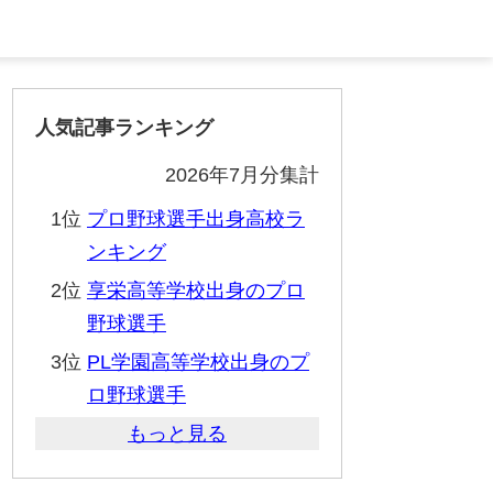
人気記事ランキング
2026年7月分集計
1位
プロ野球選手出身高校ラ
ンキング
2位
享栄高等学校出身のプロ
野球選手
3位
PL学園高等学校出身のプ
ロ野球選手
もっと見る