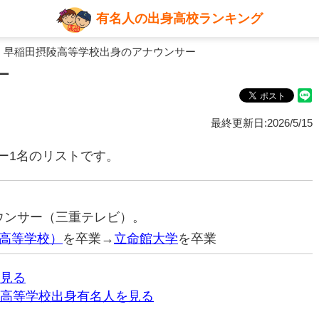
有名人の出身高校ランキング
 早稲田摂陵高等学校出身のアナウンサー
ー
最終更新日:2026/5/15
ー1名のリストです。
ナウンサー（三重テレビ）。
高等学校）
を卒業→
立命館大学
を卒業
見る
高等学校出身有名人を見る