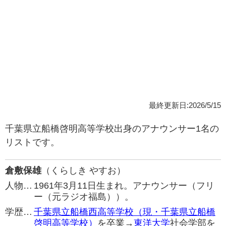
最終更新日:2026/5/15
千葉県立船橋啓明高等学校出身のアナウンサー1名の
リストです。
倉敷保雄
（くらしき やすお）
人物…
1961年3月11日生まれ。アナウンサー（フリ
ー（元ラジオ福島））。
学歴…
千葉県立船橋西高等学校（現・千葉県立船橋
啓明高等学校）
を卒業→
東洋大学
社会学部を