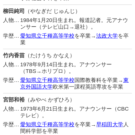
柳田純司
（やなぎだ じゅんじ）
人物…
1984年1月20日生まれ。報道記者。元アナウ
ンサー（テレビ山口→退社）。
学歴…
愛知県立千種高等学校
を卒業→
法政大学
を卒
業
竹内香苗
（たけうち かなえ）
人物…
1978年9月14日生まれ。アナウンサー
（TBS→ホリプロ）。
学歴…
愛知県立千種高等学校
国際教養科を卒業→
東
京外国語大学
欧米第一課程英語専攻を卒業
宮部和裕
（みやべ かずひろ）
人物…
1973年6月21日生まれ。アナウンサー（CBC
テレビ）。
学歴…
愛知県立千種高等学校
を卒業→
早稲田大学
人
間科学部を卒業