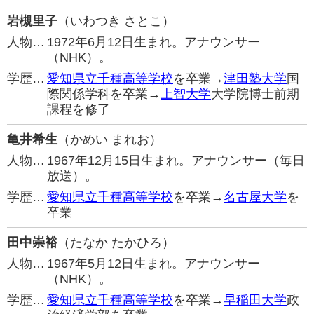
岩槻里子
（いわつき さとこ）
人物…
1972年6月12日生まれ。アナウンサー
（NHK）。
学歴…
愛知県立千種高等学校
を卒業→
津田塾大学
国
際関係学科を卒業→
上智大学
大学院博士前期
課程を修了
亀井希生
（かめい まれお）
人物…
1967年12月15日生まれ。アナウンサー（毎日
放送）。
学歴…
愛知県立千種高等学校
を卒業→
名古屋大学
を
卒業
田中崇裕
（たなか たかひろ）
人物…
1967年5月12日生まれ。アナウンサー
（NHK）。
学歴…
愛知県立千種高等学校
を卒業→
早稲田大学
政