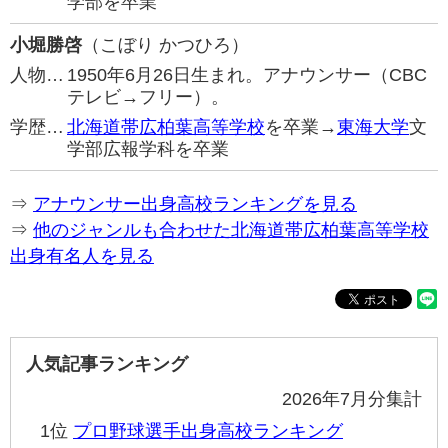
学部を卒業
小堀勝啓
（こぼり かつひろ）
人物…
1950年6月26日生まれ。アナウンサー（CBC
テレビ→フリー）。
学歴…
北海道帯広柏葉高等学校
を卒業→
東海大学
文
学部広報学科を卒業
⇒
アナウンサー出身高校ランキングを見る
⇒
他のジャンルも合わせた北海道帯広柏葉高等学校
出身有名人を見る
人気記事ランキング
2026年7月分集計
1位
プロ野球選手出身高校ランキング