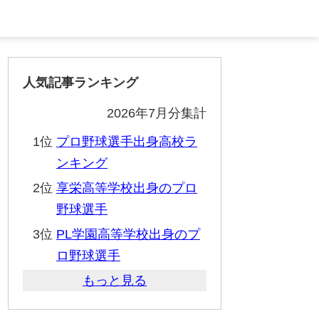
人気記事ランキング
2026年7月分集計
1位
プロ野球選手出身高校ラ
ンキング
2位
享栄高等学校出身のプロ
野球選手
3位
PL学園高等学校出身のプ
ロ野球選手
もっと見る