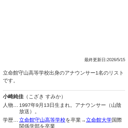
最終更新日:2026/5/15
立命館守山高等学校出身のアナウンサー1名のリスト
です。
小崎純佳
（こざき すみか）
人物…
1997年9月13日生まれ。アナウンサー（山陰
放送）。
学歴…
立命館守山高等学校
を卒業→
立命館大学
国際
関係学部を卒業