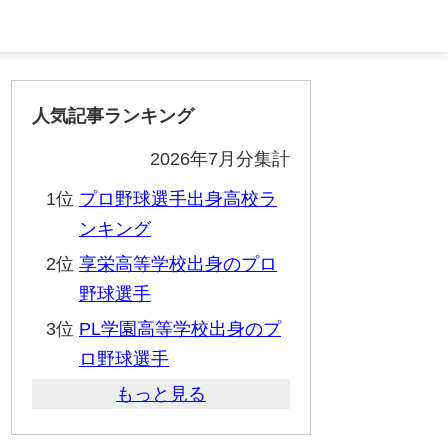
人気記事ランキング
2026年7月分集計
1位
プロ野球選手出身高校ラ
ンキング
2位
享栄高等学校出身のプロ
野球選手
3位
PL学園高等学校出身のプ
ロ野球選手
もっと見る