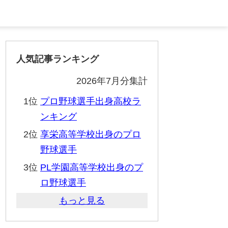
人気記事ランキング
2026年7月分集計
1位
プロ野球選手出身高校ラ
ンキング
2位
享栄高等学校出身のプロ
野球選手
3位
PL学園高等学校出身のプ
ロ野球選手
もっと見る