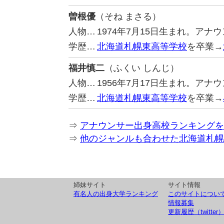
曽根優
（そね まさる）
人物…
1974年7月15日生まれ。アナ
学歴…
北海道札幌東高等学校
を卒業→
福井慎二
（ふくい しんじ）
人物…
1956年7月17日生まれ。アナ
学歴…
北海道札幌東高等学校
を卒業→
⇒
アナウンサー出身高校ランキングを
⇒
他のジャンルも合わせた北海道札幌
姉妹サイト
サイト情報
有名人の出身大学ランキング
このサイトについ
情報募集
更新履歴（twitter