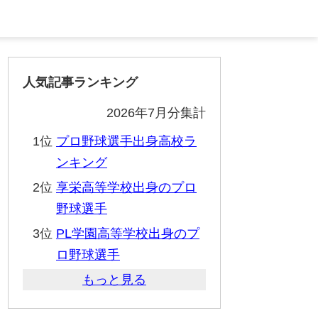
人気記事ランキング
2026年7月分集計
1位
プロ野球選手出身高校ラ
ンキング
2位
享栄高等学校出身のプロ
野球選手
3位
PL学園高等学校出身のプ
ロ野球選手
もっと見る