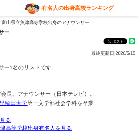
有名人の出身高校ランキング
 富山県立魚津高等学校出身のアナウンサー
サー
最終更新日:2026/5/15
サー1名のリストです。
S日本会長。アナウンサー（日本テレビ）。
早稲田大学
第一文学部社会学科を卒業
見る
津高等学校出身有名人を見る