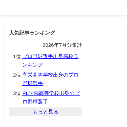
人気記事ランキング
2026年7月分集計
1位
プロ野球選手出身高校ラ
ンキング
2位
享栄高等学校出身のプロ
野球選手
3位
PL学園高等学校出身のプ
ロ野球選手
もっと見る