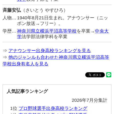
斉藤安弘
（さいとう やすひろ）
人物…
1940年8月21日生まれ。アナウンサー（ニッ
ポン放送→フリー）。
学歴…
神奈川県立横浜平沼高等学校
を卒業→
中央大
学
法学部法律学科を卒業
⇒
アナウンサー出身高校ランキングを見る
⇒
他のジャンルも合わせた神奈川県立横浜平沼高等
学校出身有名人を見る
人気記事ランキング
2026年7月分集計
1位
プロ野球選手出身高校ランキング