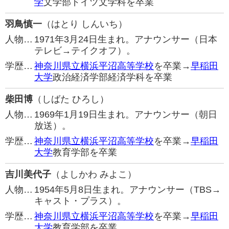
学
文学部ドイツ文学科を卒業
羽鳥慎一
（はとり しんいち）
人物…
1971年3月24日生まれ。アナウンサー（日本
テレビ→テイクオフ）。
学歴…
神奈川県立横浜平沼高等学校
を卒業→
早稲田
大学
政治経済学部経済学科を卒業
柴田博
（しばた ひろし）
人物…
1969年1月19日生まれ。アナウンサー（朝日
放送）。
学歴…
神奈川県立横浜平沼高等学校
を卒業→
早稲田
大学
教育学部を卒業
吉川美代子
（よしかわ みよこ）
人物…
1954年5月8日生まれ。アナウンサー（TBS→
キャスト・プラス）。
学歴…
神奈川県立横浜平沼高等学校
を卒業→
早稲田
大学
教育学部を卒業