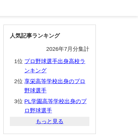
人気記事ランキング
2026年7月分集計
1位
プロ野球選手出身高校ラ
ンキング
2位
享栄高等学校出身のプロ
野球選手
3位
PL学園高等学校出身のプ
ロ野球選手
もっと見る