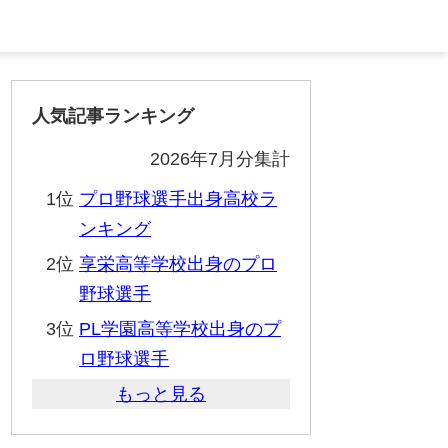
人気記事ランキング
2026年7月分集計
1位
プロ野球選手出身高校ラ
ンキング
2位
享栄高等学校出身のプロ
野球選手
3位
PL学園高等学校出身のプ
ロ野球選手
もっと見る