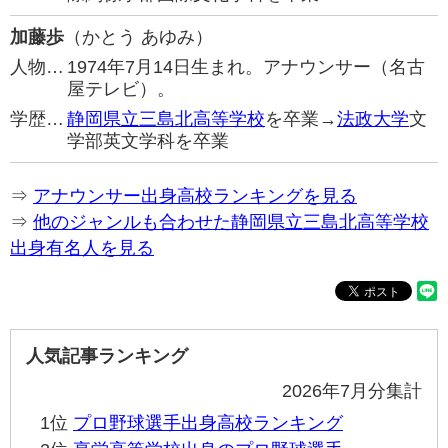
加藤歩
（かとう あゆみ）
人物…
1974年7月14日生まれ。アナウンサー（名古
屋テレビ）。
学歴…
静岡県立三島北高等学校
を卒業→
法政大学
文
学部英文学科を卒業
⇒
アナウンサー出身高校ランキングを見る
⇒
他のジャンルも合わせた静岡県立三島北高等学校
出身有名人を見る
人気記事ランキング
2026年7月分集計
1位
プロ野球選手出身高校ランキング