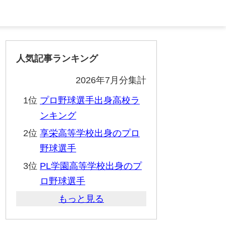
人気記事ランキング
2026年7月分集計
1位
プロ野球選手出身高校ラ
ンキング
2位
享栄高等学校出身のプロ
野球選手
3位
PL学園高等学校出身のプ
ロ野球選手
もっと見る