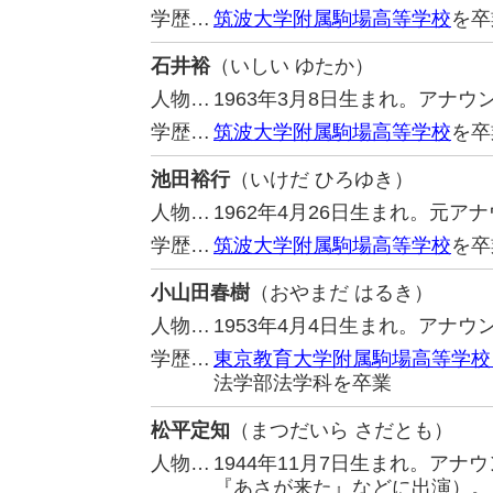
学歴…
筑波大学附属駒場高等学校
を卒
石井裕
（いしい ゆたか）
人物…
1963年3月8日生まれ。アナウ
学歴…
筑波大学附属駒場高等学校
を卒
池田裕行
（いけだ ひろゆき）
人物…
1962年4月26日生まれ。元ア
学歴…
筑波大学附属駒場高等学校
を卒
小山田春樹
（おやまだ はるき）
人物…
1953年4月4日生まれ。アナ
学歴…
東京教育大学附属駒場高等学校
法学部法学科を卒業
松平定知
（まつだいら さだとも）
人物…
1944年11月7日生まれ。ア
『あさが来た』などに出演）。