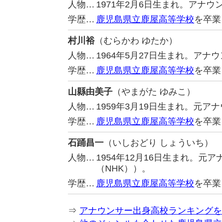
人物…
1971年2月6日生まれ。アナ
学歴…
鹿児島県立鹿屋高等学校
を卒業
村川裕
（むらかわ ゆたか）
人物…
1964年5月27日生まれ。ア
学歴…
鹿児島県立鹿屋高等学校
を卒業
山縣由美子
（やまがた ゆみこ）
人物…
1959年3月19日生まれ。元
学歴…
鹿児島県立鹿屋高等学校
を卒業
石踊昌一
（いしおどり しょういち）
人物…
1954年12月16日生まれ。
（NHK））。
学歴…
鹿児島県立鹿屋高等学校
を卒業
⇒
アナウンサー出身高校ランキングを