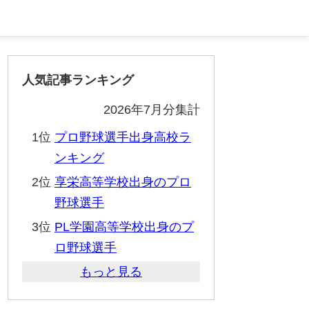
人気記事ランキング
2026年7月分集計
1位
プロ野球選手出身高校ラ
ンキング
2位
享栄高等学校出身のプロ
野球選手
3位
PL学園高等学校出身のプ
ロ野球選手
もっと見る