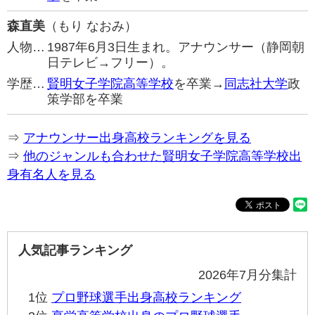
森直美
（もり なおみ）
人物…
1987年6月3日生まれ。アナウンサー（静岡朝
日テレビ→フリー）。
学歴…
賢明女子学院高等学校
を卒業→
同志社大学
政
策学部を卒業
⇒
アナウンサー出身高校ランキングを見る
⇒
他のジャンルも合わせた賢明女子学院高等学校出
身有名人を見る
人気記事ランキング
2026年7月分集計
1位
プロ野球選手出身高校ランキング