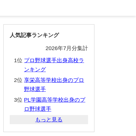
人気記事ランキング
2026年7月分集計
1位
プロ野球選手出身高校ラ
ンキング
2位
享栄高等学校出身のプロ
野球選手
3位
PL学園高等学校出身のプ
ロ野球選手
もっと見る