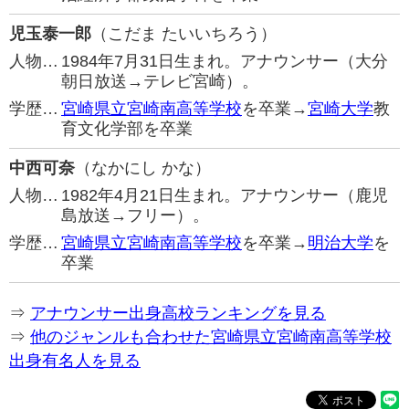
児玉泰一郎
（こだま たいいちろう）
人物…
1984年7月31日生まれ。アナウンサー（大分
朝日放送→テレビ宮崎）。
学歴…
宮崎県立宮崎南高等学校
を卒業→
宮崎大学
教
育文化学部を卒業
中西可奈
（なかにし かな）
人物…
1982年4月21日生まれ。アナウンサー（鹿児
島放送→フリー）。
学歴…
宮崎県立宮崎南高等学校
を卒業→
明治大学
を
卒業
⇒
アナウンサー出身高校ランキングを見る
⇒
他のジャンルも合わせた宮崎県立宮崎南高等学校
出身有名人を見る