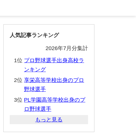
人気記事ランキング
2026年7月分集計
1位
プロ野球選手出身高校ラ
ンキング
2位
享栄高等学校出身のプロ
野球選手
3位
PL学園高等学校出身のプ
ロ野球選手
もっと見る