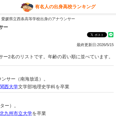
有名人の出身高校ランキング
 愛媛県立西条高等学校出身のアナウンサー
サー
最終更新日:2026/5/15
サー2名のリストです。年齢の若い順に並べています。
ナウンサー（南海放送）。
関西大学
文学部地理史学科を卒業
スター）。
北九州市立大学
を卒業