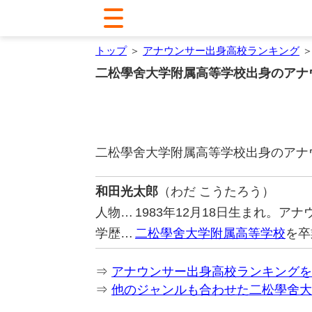
トップ
＞
アナウンサー出身高校ランキング
＞
二松學舍大学附属高等学校出身のアナ
二松學舍大学附属高等学校出身のアナ
和田光太郎
（わだ こうたろう）
人物…
1983年12月18日生まれ。ア
学歴…
二松學舍大学附属高等学校
を卒
⇒
アナウンサー出身高校ランキングを
⇒
他のジャンルも合わせた二松學舍大