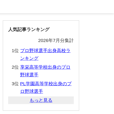
人気記事ランキング
2026年7月分集計
1位
プロ野球選手出身高校ラ
ンキング
2位
享栄高等学校出身のプロ
野球選手
3位
PL学園高等学校出身のプ
ロ野球選手
もっと見る