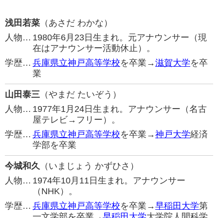
浅田若菜
（あさだ わかな）
人物…
1980年6月23日生まれ。元アナウンサー（現
在はアナウンサー活動休止）。
学歴…
兵庫県立神戸高等学校
を卒業→
滋賀大学
を卒
業
山田泰三
（やまだ たいぞう）
人物…
1977年1月24日生まれ。アナウンサー（名古
屋テレビ→フリー）。
学歴…
兵庫県立神戸高等学校
を卒業→
神戸大学
経済
学部を卒業
今城和久
（いまじょう かずひさ）
人物…
1974年10月11日生まれ。アナウンサー
（NHK）。
学歴…
兵庫県立神戸高等学校
を卒業→
早稲田大学
第
一文学部を卒業→
早稲田大学
大学院人間科学