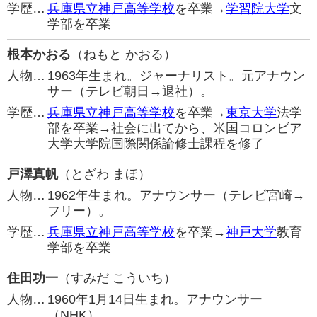
学歴…
兵庫県立神戸高等学校
を卒業→
学習院大学
文
学部を卒業
根本かおる
（ねもと かおる）
人物…
1963年生まれ。ジャーナリスト。元アナウン
サー（テレビ朝日→退社）。
学歴…
兵庫県立神戸高等学校
を卒業→
東京大学
法学
部を卒業→社会に出てから、米国コロンビア
大学大学院国際関係論修士課程を修了
戸澤真帆
（とざわ まほ）
人物…
1962年生まれ。アナウンサー（テレビ宮崎→
フリー）。
学歴…
兵庫県立神戸高等学校
を卒業→
神戸大学
教育
学部を卒業
住田功一
（すみだ こういち）
人物…
1960年1月14日生まれ。アナウンサー
（NHK）。