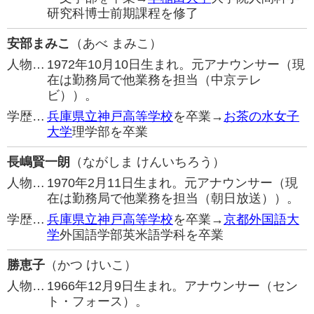
研究科博士前期課程を修了
安部まみこ
（あべ まみこ）
人物…
1972年10月10日生まれ。元アナウンサー（現
在は勤務局で他業務を担当（中京テレ
ビ））。
学歴…
兵庫県立神戸高等学校
を卒業→
お茶の水女子
大学
理学部を卒業
長嶋賢一朗
（ながしま けんいちろう）
人物…
1970年2月11日生まれ。元アナウンサー（現
在は勤務局で他業務を担当（朝日放送））。
学歴…
兵庫県立神戸高等学校
を卒業→
京都外国語大
学
外国語学部英米語学科を卒業
勝恵子
（かつ けいこ）
人物…
1966年12月9日生まれ。アナウンサー（セン
ト・フォース）。