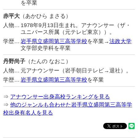
を卒業
赤平大
（あかひら まさる）
人物…
1978年9月13日生まれ。アナウンサー（ザ・
ユニバース所属（元テレビ東京））。
学歴…
岩手県立盛岡第三高等学校
を卒業→
法政大学
文学部史学科を卒業
丹野尚子
（たんの なおこ）
人物…
元アナウンサー（岩手朝日テレビ→退社）。
学歴…
岩手県立盛岡第三高等学校
を卒業
⇒
アナウンサー出身高校ランキングを見る
⇒
他のジャンルも合わせた岩手県立盛岡第三高等学
校出身有名人を見る