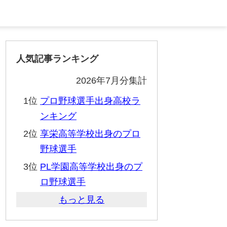
人気記事ランキング
2026年7月分集計
1位
プロ野球選手出身高校ラ
ンキング
2位
享栄高等学校出身のプロ
野球選手
3位
PL学園高等学校出身のプ
ロ野球選手
もっと見る