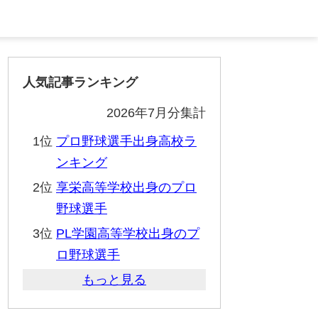
人気記事ランキング
2026年7月分集計
1位
プロ野球選手出身高校ラ
ンキング
2位
享栄高等学校出身のプロ
野球選手
3位
PL学園高等学校出身のプ
ロ野球選手
もっと見る