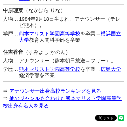
中原理菜
（なかはら りな）
人物…
1984年9月18日生まれ。アナウンサー（テレ
ビ熊本）。
学歴…
熊本マリスト学園高等学校
を卒業→
横浜国立
大学
教育人間科学部を卒業
住吉香音
（すみよし かのん）
人物…
アナウンサー（熊本朝日放送→フリー）。
学歴…
熊本マリスト学園高等学校
を卒業→
広島大学
経済学部を卒業
⇒
アナウンサー出身高校ランキングを見る
⇒
他のジャンルも合わせた熊本マリスト学園高等学
校出身有名人を見る