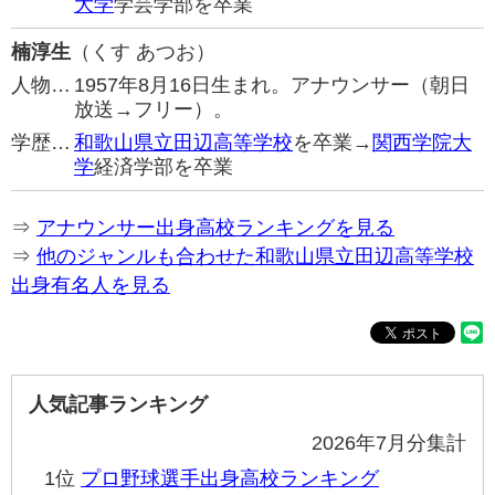
大学
学芸学部を卒業
楠淳生
（くす あつお）
人物…
1957年8月16日生まれ。アナウンサー（朝日
放送→フリー）。
学歴…
和歌山県立田辺高等学校
を卒業→
関西学院大
学
経済学部を卒業
⇒
アナウンサー出身高校ランキングを見る
⇒
他のジャンルも合わせた和歌山県立田辺高等学校
出身有名人を見る
人気記事ランキング
2026年7月分集計
1位
プロ野球選手出身高校ランキング