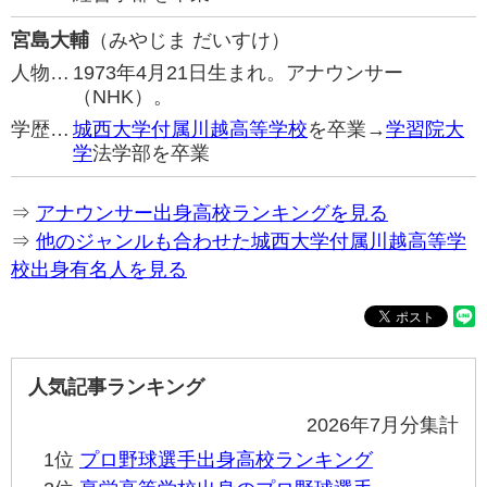
宮島大輔
（みやじま だいすけ）
人物…
1973年4月21日生まれ。アナウンサー
（NHK）。
学歴…
城西大学付属川越高等学校
を卒業→
学習院大
学
法学部を卒業
⇒
アナウンサー出身高校ランキングを見る
⇒
他のジャンルも合わせた城西大学付属川越高等学
校出身有名人を見る
人気記事ランキング
2026年7月分集計
1位
プロ野球選手出身高校ランキング