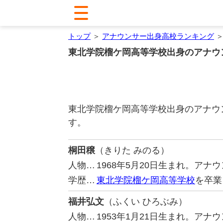
トップ
＞
アナウンサー出身高校ランキング
＞
東北学院榴ケ岡高等学校出身のアナウ
東北学院榴ケ岡高等学校出身のアナウ
す。
桐田穣
（きりた みのる）
人物…
1968年5月20日生まれ。アナ
学歴…
東北学院榴ケ岡高等学校
を卒業
福井弘文
（ふくい ひろぶみ）
人物…
1953年1月21日生まれ。ア