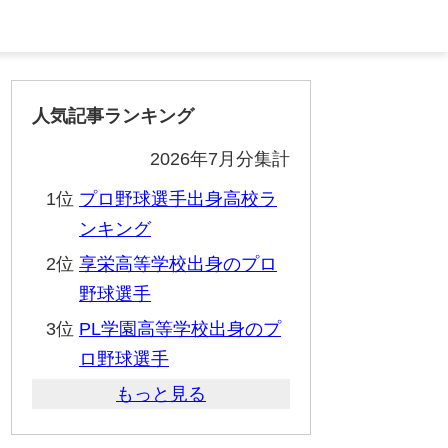
人気記事ランキング
2026年7月分集計
1位
プロ野球選手出身高校ラ
ンキング
2位
享栄高等学校出身のプロ
野球選手
3位
PL学園高等学校出身のプ
ロ野球選手
もっと見る