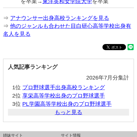
を卒業→
東洋英和女学院大学
を卒業
⇒
アナウンサー出身高校ランキングを見る
⇒
他のジャンルも合わせた目白研心高等学校出身有
名人を見る
人気記事ランキング
2026年7月分集計
1位
プロ野球選手出身高校ランキング
2位
享栄高等学校出身のプロ野球選手
3位
PL学園高等学校出身のプロ野球選手
もっと見る
姉妹サイト
サイト情報