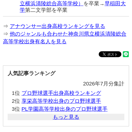
立横浜清陵総合高等学校）
を卒業→
早稲田大
学
第二文学部を卒業
⇒
アナウンサー出身高校ランキングを見る
⇒
他のジャンルも合わせた神奈川県立横浜清陵総合
高等学校出身有名人を見る
人気記事ランキング
2026年7月分集計
1位
プロ野球選手出身高校ランキング
2位
享栄高等学校出身のプロ野球選手
3位
PL学園高等学校出身のプロ野球選手
もっと見る