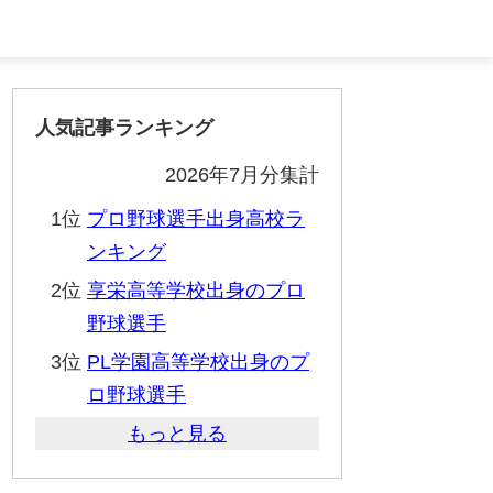
人気記事ランキング
2026年7月分集計
1位
プロ野球選手出身高校ラ
ンキング
2位
享栄高等学校出身のプロ
野球選手
3位
PL学園高等学校出身のプ
ロ野球選手
もっと見る