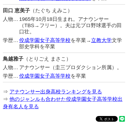
田口 恵美子
（たぐち えみこ）
人物…
1965年10月18日生まれ。アナウンサー
（TBS→フリー）。夫は元プロ野球選手の田
口壮。
学歴…
佼成学園女子高等学校
を卒業→
立教大学
文学
部史学科を卒業
鳥越雅子
（とりごえ まさこ）
人物…
アナウンサー（圭三プロダクション所属）。
学歴…
佼成学園女子高等学校
を卒業
⇒
アナウンサー出身高校ランキングを見る
⇒
他のジャンルも合わせた佼成学園女子高等学校出
身有名人を見る