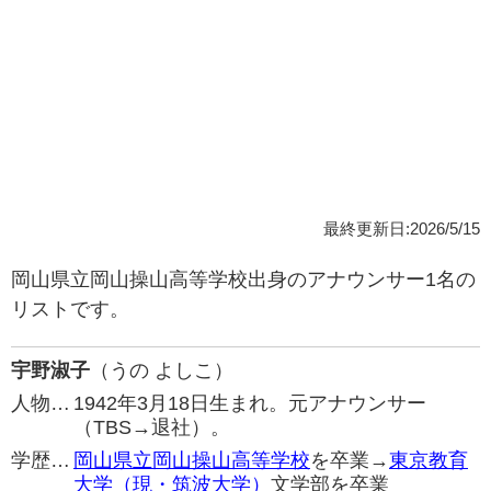
最終更新日:2026/5/15
岡山県立岡山操山高等学校出身のアナウンサー1名の
リストです。
宇野淑子
（うの よしこ）
人物…
1942年3月18日生まれ。元アナウンサー
（TBS→退社）。
学歴…
岡山県立岡山操山高等学校
を卒業→
東京教育
大学（現・筑波大学）
文学部を卒業