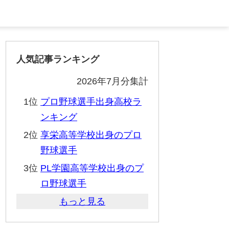
人気記事ランキング
2026年7月分集計
1位
プロ野球選手出身高校ラ
ンキング
2位
享栄高等学校出身のプロ
野球選手
3位
PL学園高等学校出身のプ
ロ野球選手
もっと見る