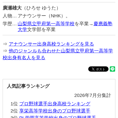
廣瀬雄大
（ひろせ ゆうた）
人物…
アナウンサー（NHK）。
学歴…
山梨県立甲府第一高等学校
を卒業→
慶應義塾
大学
文学部を卒業
⇒
アナウンサー出身高校ランキングを見る
⇒
他のジャンルも合わせた山梨県立甲府第一高等学
校出身有名人を見る
人気記事ランキング
2026年7月分集計
1位
プロ野球選手出身高校ランキング
2位
享栄高等学校出身のプロ野球選手