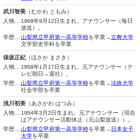
武川智美
（むかわ ともみ）
人物…
1968年9月12日生まれ。アナウンサー（毎日
放送）。
学歴…
山梨県立甲府第一高等学校
を卒業→
立教大学
文学部史学科を卒業
保坂正紀
（ほさか まさき）
人物…
1958年1月17日生まれ。元アナウンサー（テ
レビ朝日→退社）。
学歴…
山梨県立甲府第一高等学校
を卒業→
法政大学
社会学部を卒業
浅川初美
（あさかわ はつみ）
人物…
1954年3月2日生まれ。元アナウンサー（現在
はアナウンサー活動休止（元山梨放送））。
学歴…
山梨県立甲府第一高等学校
を卒業→
日本女子
大学
を卒業