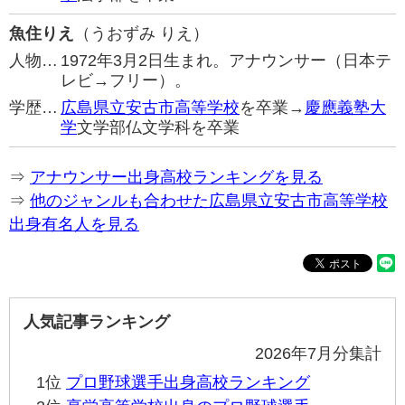
魚住りえ
（うおずみ りえ）
人物…
1972年3月2日生まれ。アナウンサー（日本テ
レビ→フリー）。
学歴…
広島県立安古市高等学校
を卒業→
慶應義塾大
学
文学部仏文学科を卒業
⇒
アナウンサー出身高校ランキングを見る
⇒
他のジャンルも合わせた広島県立安古市高等学校
出身有名人を見る
人気記事ランキング
2026年7月分集計
1位
プロ野球選手出身高校ランキング