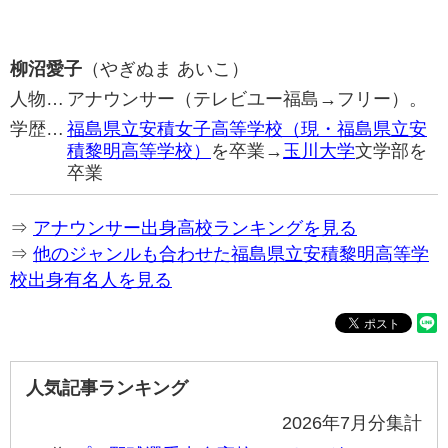
柳沼愛子
（やぎぬま あいこ）
人物…
アナウンサー（テレビユー福島→フリー）。
学歴…
福島県立安積女子高等学校（現・福島県立安
積黎明高等学校）
を卒業→
玉川大学
文学部を
卒業
⇒
アナウンサー出身高校ランキングを見る
⇒
他のジャンルも合わせた福島県立安積黎明高等学
校出身有名人を見る
人気記事ランキング
2026年7月分集計