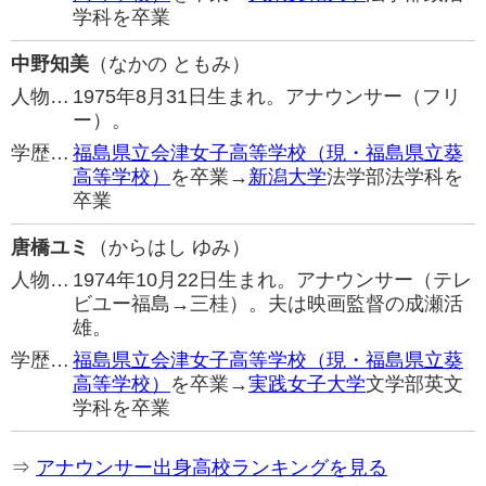
学科を卒業
中野知美
（なかの ともみ）
人物…
1975年8月31日生まれ。アナウンサー（フリ
ー）。
学歴…
福島県立会津女子高等学校（現・福島県立葵
高等学校）
を卒業→
新潟大学
法学部法学科を
卒業
唐橋ユミ
（からはし ゆみ）
人物…
1974年10月22日生まれ。アナウンサー（テレ
ビユー福島→三桂）。夫は映画監督の成瀬活
雄。
学歴…
福島県立会津女子高等学校（現・福島県立葵
高等学校）
を卒業→
実践女子大学
文学部英文
学科を卒業
⇒
アナウンサー出身高校ランキングを見る